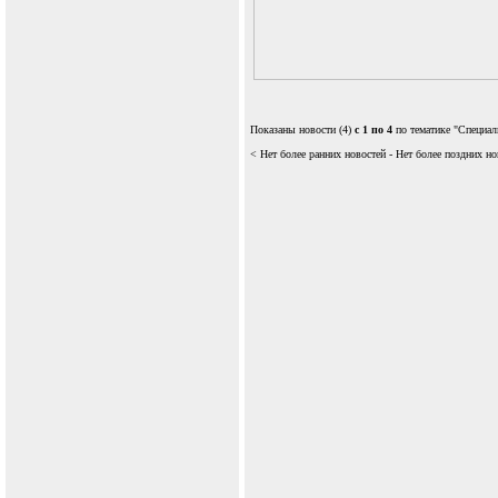
Показаны новости (4)
с 1 по 4
по тематике "Специал
< Нет более ранних новостей - Нет более поздних но