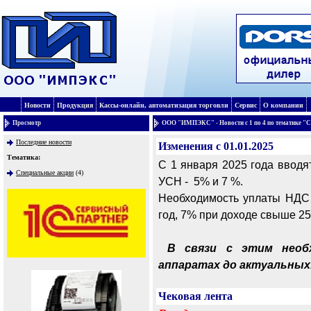
Новости
Продукция
Кассы-онлайн, автоматизация торговли
Сервис
О компании
Просмотр
ООО "ИМПЭКС" - Новости с 1 по 4 по тематике "
Последние новости
Изменения с 01.01.2025
Тематика:
С 1 января 2025 года ввод
Специальные акции
(4)
УСН - 5% и 7 %.
Необходимость уплаты НДС 
год, 7% при доходе свыше 250
В связи с этим необх
аппаратах до актуальных
Чековая лента